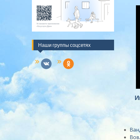
Наши группы соцсетях
vkontakte
odnoklassniki
И
Ван
Вов