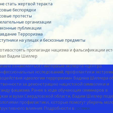
 не стать жертвой теракта
совые беспорядки
совые протесты
елательные организации
аконные публикации
авдание Терроризма
ступники на улицах и бесхозные предметы
ротивостоять пропаганде нацизма и фальсификации ис
азал Вадим Шиллер
агаем ознакомиться с интервью эксперта «Центра
онфессиональных исследований, профилактики экстрем
водействия идеологии терроризма» Вадима Шиллера о
ственности за демонстрацию нацистской символики и
анду фашизма. Ранее в ходе обучающих семинаров в
жах и вузах Свердловской области, Вадим Шиллер поде
нологиями профилактики, которые помогут уберечь мо
труктивного влияния. Подробности в
ролике