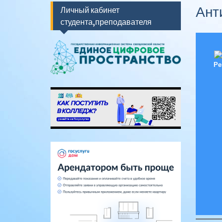
Ант
Личный кабинет
студента,преподавателя
Ре