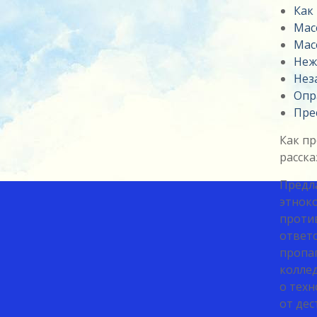
Как
Мас
Мас
Неж
Нез
Опр
Пре
Как п
расск
Предл
этнок
проти
ответ
пропаг
коллед
о тех
от дес