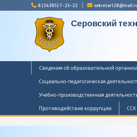
Перейти
8 (34385) 7-23-22
sekretar128@mail.r
к
содержимому
Серовский тех
Сведения об образовательной организ
Социально-педагогическая деятельнос
Учебно-производственная деятельност
Противодействие коррупции
ССК