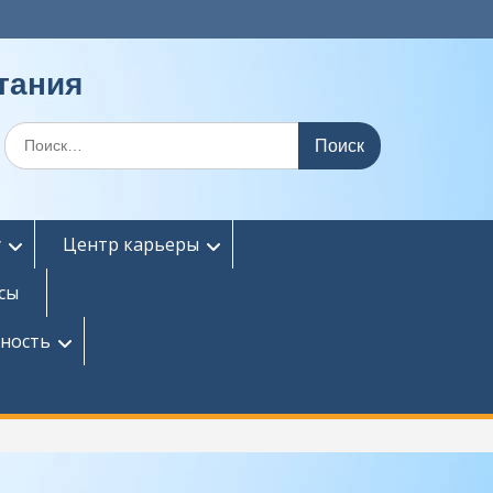
тания
Поиск
по:
у
Центр карьеры
сы
сность