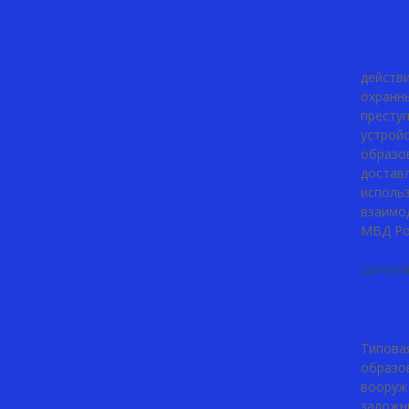
действ
охранны
престу
устройс
образов
достав
исполь
взаимо
МВД Ро
Докуме
Типова
образо
вооруж
заложн