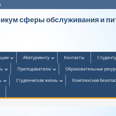
u
никум сферы обслуживания и пи
ации
Абитуриенту
Контакты
Студент
ть
Преподавателю
Образовательные ресур
ь
Студенческая жизнь
Комплексная безопа