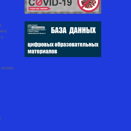
х
ния)
го
ганами
х