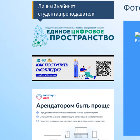
Фот
Личный кабинет
студента,преподавателя
Ре