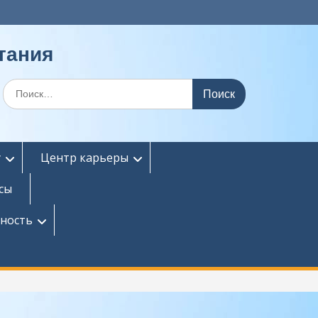
тания
Поиск
по:
у
Центр карьеры
сы
сность