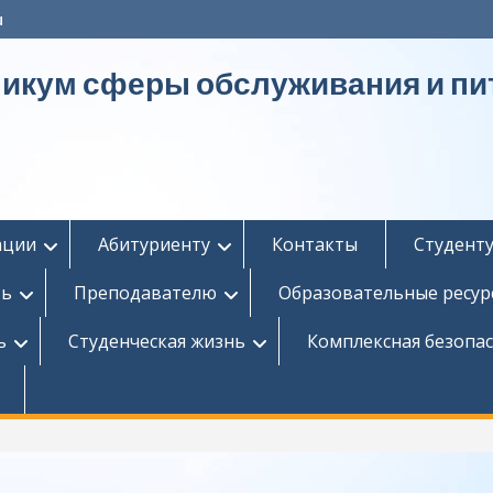
u
никум сферы обслуживания и пи
ации
Абитуриенту
Контакты
Студент
ть
Преподавателю
Образовательные ресур
ь
Студенческая жизнь
Комплексная безопа