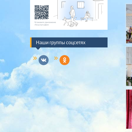
Наши группы соцсетях
vkontakte
odnoklassniki